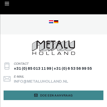
Skip
to
content
CONTACT
+31 (0) 85 013 11 99 | +31 (0) 6 53 56 99 55
E-MAIL
INFO@METALUHOLLAND.NL
DOE EEN AANVRAAG