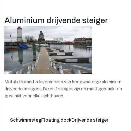
Aluminium drijvende steiger
Metalu Holland is leveranciers van hoogwaardige aluminium
drijvende steigers. De drijf steiger zijn op maat gemaakt en
geschikt voor elke jachthaven.
Bericht
Previous
Schwimmsteg
Floating dock
Drijvende steiger
post: