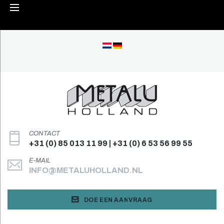
Skip
to
content
CONTACT
+31 (0) 85 013 11 99 | +31 (0) 6 53 56 99 55
E-MAIL
INFO@METALUHOLLAND.NL
DOE EEN AANVRAAG