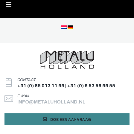
Skip
to
content
CONTACT
+31 (0) 85 013 11 99 | +31 (0) 6 53 56 99 55
E-MAIL
INFO@METALUHOLLAND.NL
DOE EEN AANVRAAG