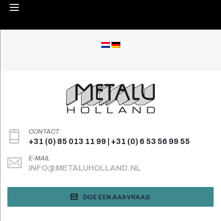
Skip
to
content
CONTACT
+31 (0) 85 013 11 99 | +31 (0) 6 53 56 99 55
E-MAIL
INFO@METALUHOLLAND.NL
DOE EEN AANVRAAG