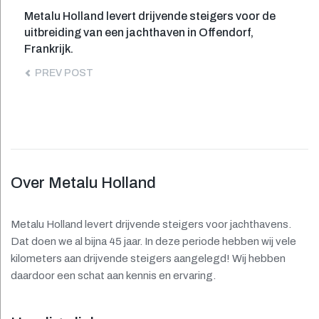
Bericht
Previous
Metalu Holland levert drijvende steigers voor de
post:
uitbreiding van een jachthaven in Offendorf,
navigatie
Frankrijk.
PREV POST
Over Metalu Holland
Metalu Holland levert drijvende steigers voor jachthavens.
Dat doen we al bijna 45 jaar. In deze periode hebben wij vele
kilometers aan drijvende steigers aangelegd! Wij hebben
daardoor een schat aan kennis en ervaring.