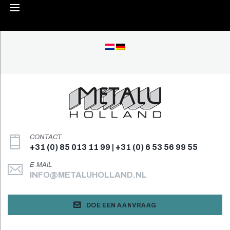
Skip
to
content
CONTACT
+31 (0) 85 013 11 99 | +31 (0) 6 53 56 99 55
E-MAIL
INFO@METALUHOLLAND.NL
DOE EEN AANVRAAG