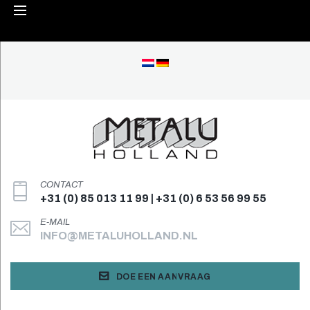
Skip
to
content
CONTACT
+31 (0) 85 013 11 99 | +31 (0) 6 53 56 99 55
E-MAIL
INFO@METALUHOLLAND.NL
DOE EEN AANVRAAG